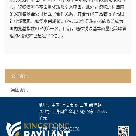
心，锐联便将基本面量化策略引入中国。此外，锐联还和国内
多家知名基金公司建立了合作关系，其合作的产品取得了亮眼
的业绩表现，如华夏创成长ETF在2020年凭借97%的收益成为
国内宽基指数ETF的第一名。目前，通过锐联基本面量化策略管
理的A股资产已超过100亿元。
公司资讯
集团资讯
地址：中国 上海市 虹口区 新建路
200号 上海国华金融中心 A栋 1702A
单元
电话：021-58880370