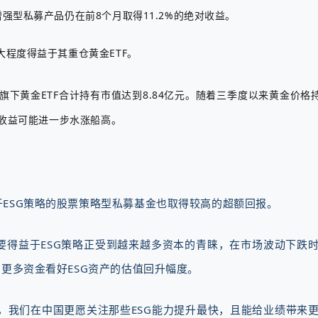
强型私募产品仍在前8个月取得11.2%的绝对收益。
程度得益于其重仓黄金ETF。
下黄金ETF合计持有市值达到8.84亿元。随着三季度以来黄金价格
的收益可能进一步水涨船高。
ESG策略的股票策略型私募基金也取得较高的超额回报。
要得益于ESG策略正受到越来越多资本的青睐，在市场波动下跌
更多资金看好ESG资产的估值回升幅度。
司，我们在中国更愿关注那些ESG能力提升最快，且能给业绩带来