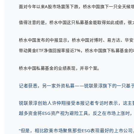
面对今年以来A股市场震荡下跌，桥水中国旗下一只全天候增
值得注意的是，桥水中国这只私募基金能取得如此成绩，很大
桥水中国发布的中报显示，桥水中国对博时、易方达、华安旗
带动黄金ETF净值回报率接近7%，桥水中国旗下私募基金
桥水中国私募基金的业绩表现，并非个案。
记者获悉，另一家外资私募——锐联景淳旗下的一只基于
锐联景淳创始人许仲翔接受本报记者专访时表示，这主
越多资金将ESG资产视为避险工具，反之在市场上涨时，
“但是，相比欧美市场聚焦那些ESG表现最好的上市公