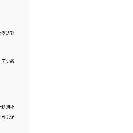
比例达到
创历史新
于预期环
，可以保