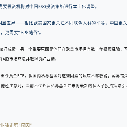
需要投资机构对中国ESG投资策略进行本土化调整。
着明显差异——相比欧美国家更关注不同肤色人群的平等，中国更
，更需要“入乡随俗”。
较好成绩，另一个重要原因是他们在欧美市场拥有数十年投资经验，
前A股市场环境并取得良好业绩。
重仓黄金ETF，但国内私募基金对这些因素的反应不够敏锐，容易错
。他还注意到，当前不少外资私募基金并未将最新的多因子投资策略引
业绩走强“探因”