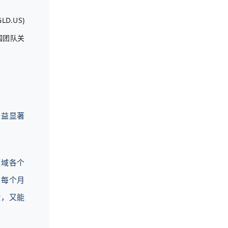
.US)
国团队关
日益显著
领域各个
们每个月
险，又能