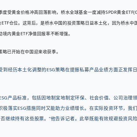
黄金价格冲高回落影响，桥水全球基金一度减持SPDR黄金ETF(GLD
的黄金ETF仓位。这背后，是桥水中国的投资策略日益本土化，因为桥水中
境内黄金ETF净值回报率不断增强。
策略已开始在中国迎来收获季。
受到经历本土化调整的ESG策略在提振私募产品业绩方面正发挥
与ESG产品标准，包括因地制宜地制定环保、社会价值、公司治理
积极落实ESG措施同时又能助力业绩增长。在实际投资环节，我
是否继续持有这些股票。”他告诉记者。此举既能有效规避投资风