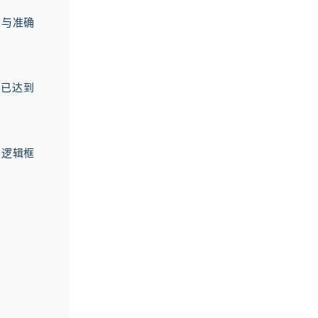
性与准确
模已达到
资逻辑框