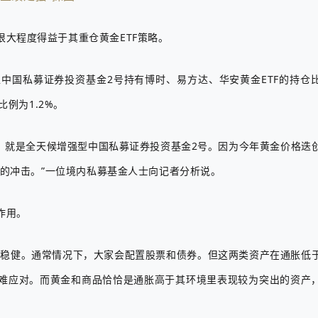
大程度得益于其重仓黄金ETF策略。
中国私募证券投资基金2号持有博时、易方达、华安黄金ETF的持仓
比例为1.2%。
益的，就是全天候增强型中国私募证券投资基金2号。因为今年黄金价格迭
跌的冲击。”一位境内私募基金人士向记者分析说。
作用。
更稳健。通常情况下，大家会配置股票和债券。但这两类资产在通胀低
难应对。而黄金和商品恰恰是通胀高于其环境里表现较为突出的资产