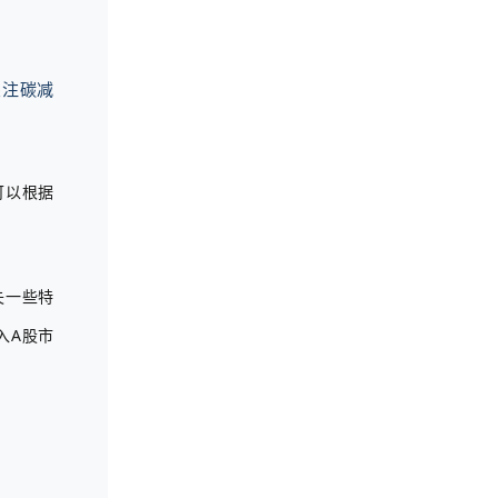
关注碳减
可以根据
失一些特
入A股市