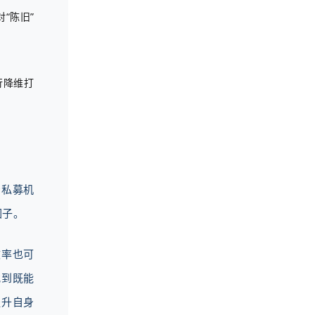
“陈旧”
行降维打
资私募机
因子。
效率也可
找到既能
提升自身