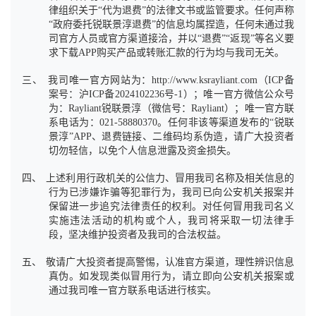
律组织关于“代为退费”的法律文书或监管要求。任何声称
“政府委托锐联景淳退费”的信息均属捏造，任何未通过我
司官方人员或官方渠道接洽，并以“退费”“返现”等名义要
求下载
APP
购买产品或转账汇款的行为均与我司无关。
三、
我司唯一官方网站为：
http://www.ksrayliant.com
（
ICP
备
案号：沪
ICP
备
2024102236
号
-1
）；唯一官方微信公众号
为：
Rayliant
锐联景淳（微信号：
Rayliant
）；唯一官方联
系电话为：
021-58880370
。任何非该等渠道发布的“锐联
景淳”
APP
、退费链接、二维码均系伪造，请广大投资者
切勿轻信，以免个人信息泄露及资金损失。
四、
上述利用行政机关的公信力、冒用我司名称及相关信息的
行为已涉嫌诈骗等犯罪行为，我司已向公安机关报案并
保留进一步追究法律责任的权利。对任何冒用我司名义
实施违法活动的机构或个人，我司将采取一切法律手
段，坚决维护投资者及我司的合法权益。
五、
敬请广大投资者提高警惕，认准官方渠道，理性辨识信息
真伪。如发现类似冒用行为，请立即向公安机关报案或
通过我司唯一官方联系电话进行核实。