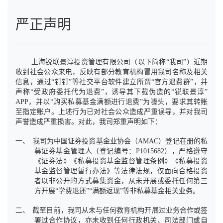
严正声明
上海锐联景淳投资管理有限公司（以下简称“
我司
”）近期
收到社会公众来电，反映有部分教育机构冒用我司名称及相关
信息，通过“钉钉”等社交平台软件建立所谓“官方退费群”，并
声称“受政府委托代为退费”，诱导其下载伪造的“锐联景淳”
APP
，并以“购买私募基金满额进行退费”为噱头，要求其转账
至指定账户。上述行为已对社会公众造成严重误导，并对我司
声誉造成严重损害。对此，我司郑重声明如下：
一、
我司为中国证券投资基金业协会（
AMAC
）登记在册的私
募证券基金管理人（登记编号：
P1015682
），严格遵守
《证券法》《私募投资基金监督管理条例》《私募投资
基金监督管理暂行办法》等法律法规，仅面向合格投资
者以非公开的方式募集资金，从未开展或委托任何第三
方开展“学费退还”“满额返现”等非私募基金相关业务。
二、
截至目前，我司从未与任何教育机构开展过业务合作或签
署过合作协议，亦未收到任何行政机关、司法部门或自