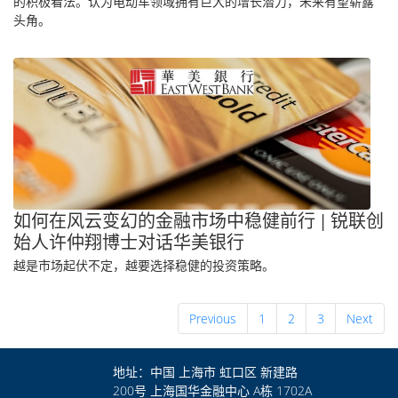
的积极看法。认为电动车领域拥有巨大的增长潜力，未来有望崭露
头角。
如何在风云变幻的金融市场中稳健前行 | 锐联创
始人许仲翔博士对话华美银行
越是市场起伏不定，越要选择稳健的投资策略。
Previous
1
2
3
Next
地址：中国 上海市 虹口区 新建路
200号 上海国华金融中心 A栋 1702A